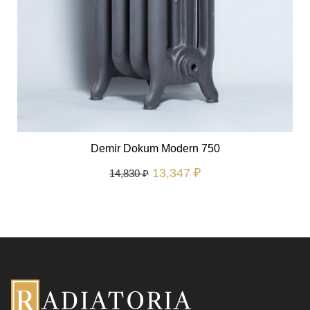
Demir Dokum Modern 750
13,347
₽
14,830
₽