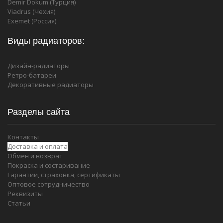
Demir Dokum (Турция)
Viadrus (Чехия)
Exemet (Россия)
Виды радиаторов:
Дизайн-радиаторы
Ретро-батареи
Декоративные радиаторы
Разделы сайта
Контакты
Доставка и оплата
Обмен и возврат
Покраска и состаривание
Гарантии, страховка, сертификаты
Оптовое сотрудничество
Реквизиты
Статьи