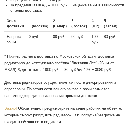
за пределами МКАД – 1000 руб. + наценка за км в зависимости
от зоны доставки.
Зона
2
3
4
5
доставки
1 (Москва)
(Север)
(Восток)
(Юг)
(Запад)
Наценка
0 руб.
80 руб.
90 руб.
100
80 руб.
за км
руб.
* Пример расчёта доставки по Московской области: доставка
радиаторов до коттеджного посёлка “Лисичкин Лес” (26 км от
МКАД) будет стоить: 1000 руб. + 80 руб./км * 26 = 3080 руб.
Доставка радиаторов осуществляется после декорирования и
опрессовки. По готовности вашего заказа с вами свяжется
наш менеджер для согласования времени доставки.
Важно!
Обязательно предусмотрите наличие рабочих на объекте,
которые смогут разгрузить радиаторы, т.к. погрузка/разгрузка не
входит в обязанности водителя.