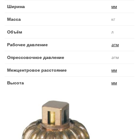
мм
Ширина
кг
Масса
л
Объём
атм
Рабочее давление
атм
Опрессовочное давление
мм
Межцентровое расстояние
мм
Высота