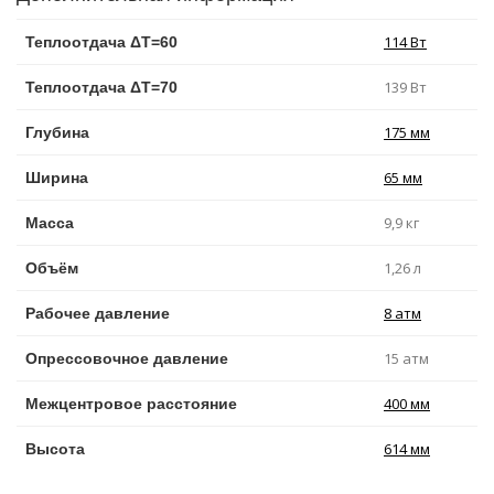
114 Вт
Теплоотдача ΔT=60
139 Вт
Теплоотдача ΔT=70
175 мм
Глубина
65 мм
Ширина
9,9 кг
Масса
1,26 л
Объём
8 атм
Рабочее давление
15 атм
Опрессовочное давление
400 мм
Межцентровое расстояние
614 мм
Высота