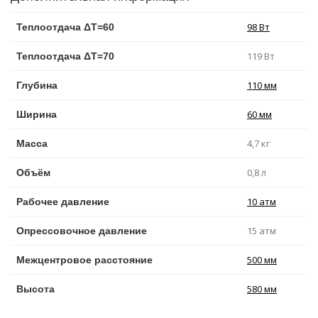
98 Вт
Теплоотдача ΔT=60
119 Вт
Теплоотдача ΔT=70
110 мм
Глубина
60 мм
Ширина
4,7 кг
Масса
0,8 л
Объём
10 атм
Рабочее давление
15 атм
Опрессовочное давление
500 мм
Межцентровое расстояние
580 мм
Высота